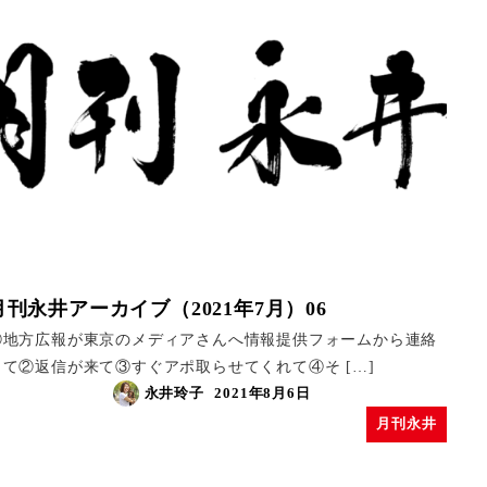
月刊永井アーカイブ（2021年7月）06
①地方広報が東京のメディアさんへ情報提供フォームから連絡
して②返信が来て③すぐアポ取らせてくれて④そ […]
永井玲子
2021年8月6日
月刊永井